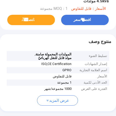
4.5kva مولدات
الأسعار：قابل للتفاوض
MOQ：1 مجموعة
افضل سعر
ﺎﺘﺼﻟ ﺍﻶﻧ
منتوج وصف
,
المولدات المحمولة صامتة
تسليط الضوء
مولد قابل للنقل كهربائيّ
إصدار الشهادات
ISO,CE Certification
اسم العلامة التجارية
GPRO
الأسعار
قابل للتفاوض
الحد الأدنى لكمية
1 مجموعة
القدرة على العرض
1000 مجموعة/شهر
عرض المزيد