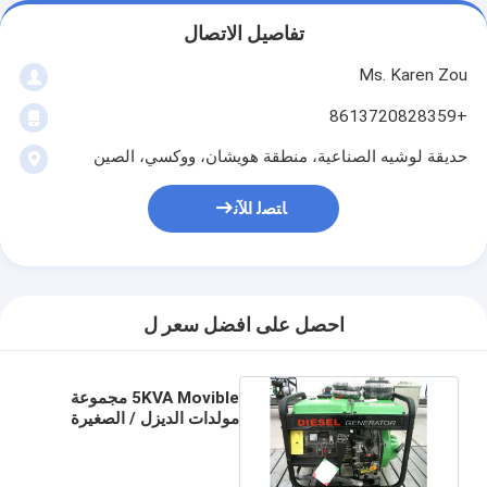
تفاصيل الاتصال
Ms. Karen Zou
+8613720828359
حديقة لوشيه الصناعية، منطقة هويشان، ووكسي، الصين
ﺎﺘﺼﻟ ﺍﻶﻧ
احصل على افضل سعر ل
5KVA Movible مجموعة
مولدات الديزل / الصغيرة
المحمولة 4.5kva مولدات