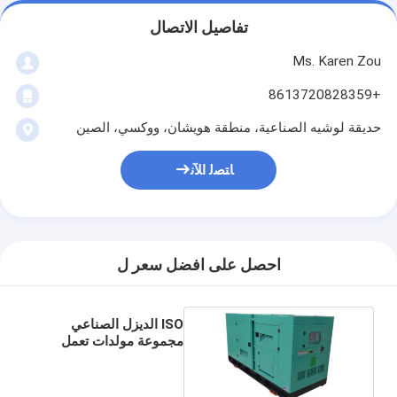
تفاصيل الاتصال
Ms. Karen Zou
+8613720828359
حديقة لوشيه الصناعية، منطقة هويشان، ووكسي، الصين
ﺎﺘﺼﻟ ﺍﻶﻧ
احصل على افضل سعر ل
ISO الديزل الصناعي
مجموعة مولدات تعمل
بالطاقة مع محرك FAWDE