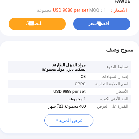
FAWDE
الأسعار：USD 9888 per set
MOQ：1 مجموعة
افضل سعر
ﺎﺘﺼﻟ ﺍﻶﻧ
منتوج وصف
,
مولد الديزل الطارئة
تسليط الضوء
يسكت ديزل مولد مجموعة
إصدار الشهادات
CE
اسم العلامة التجارية
GPRO
الأسعار
USD 9888 per set
الحد الأدنى لكمية
1 مجموعة
القدرة على العرض
400 مجموعة لكلّ شهر
عرض المزيد