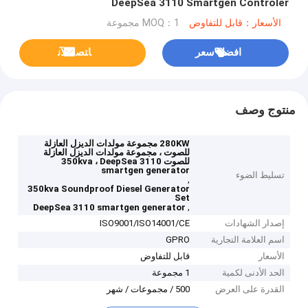
DeepSea 3110 Smartgen Controler
الأسعار：قابل للتفاوض
MOQ：1 مجموعة
افضل سعر
ﺎﺘﺼﻟ ﺍﻶﻧ
منتوج وصف
280KW مجموعة مولدات الديزل العازلة
للصوت ، مجموعة مولدات الديزل العازلة
للصوت 350kva ، DeepSea 3110
smartgen generator
تسليط الضوء
,
350kva Soundproof Diesel Generator
Set
,
DeepSea 3110 smartgen generator
إصدار الشهادات
ISO9001/ISO14001/CE
اسم العلامة التجارية
GPRO
الأسعار
قابل للتفاوض
الحد الأدنى لكمية
1 مجموعة
القدرة على العرض
500 / مجموعات / شهر