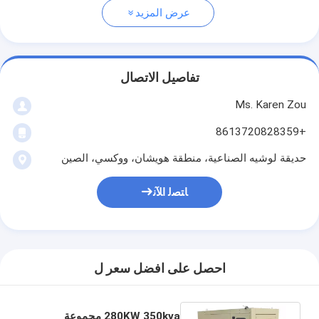
عرض المزيد
تفاصيل الاتصال
Ms. Karen Zou
+8613720828359
حديقة لوشيه الصناعية، منطقة هويشان، ووكسي، الصين
ﺎﺘﺼﻟ ﺍﻶﻧ
احصل على افضل سعر ل
280KW 350kva مجموعة