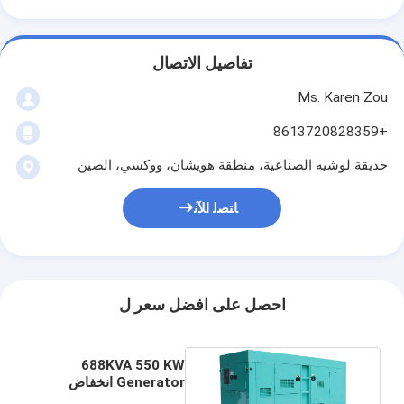
تفاصيل الاتصال
Ms. Karen Zou
+8613720828359
حديقة لوشيه الصناعية، منطقة هويشان، ووكسي، الصين
ﺎﺘﺼﻟ ﺍﻶﻧ
احصل على افضل سعر ل
688KVA 550 KW
Generator انخفاض
استهلاك الوقود سوبر