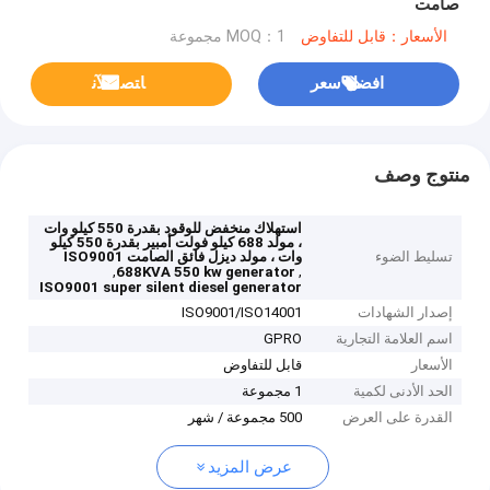
صامت
الأسعار：قابل للتفاوض
MOQ：1 مجموعة
افضل سعر
ﺎﺘﺼﻟ ﺍﻶﻧ
منتوج وصف
استهلاك منخفض للوقود بقدرة 550 كيلو وات
، مولد 688 كيلو فولت أمبير بقدرة 550 كيلو
تسليط الضوء
وات ، مولد ديزل فائق الصامت ISO9001
,
,
688KVA 550 kw generator
ISO9001 super silent diesel generator
إصدار الشهادات
ISO9001/ISO14001
اسم العلامة التجارية
GPRO
الأسعار
قابل للتفاوض
الحد الأدنى لكمية
1 مجموعة
القدرة على العرض
500 مجموعة / شهر
عرض المزيد