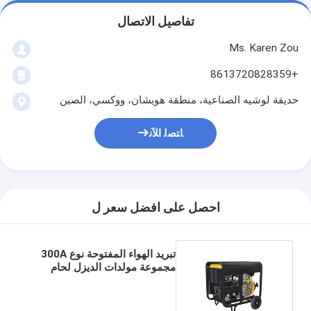
تفاصيل الاتصال
Ms. Karen Zou
+8613720828359
حديقة لوشيه الصناعية، منطقة هويشان، ووكسي، الصين
ﺎﺘﺼﻟ ﺍﻶﻧ
احصل على افضل سعر ل
تبريد الهواء المفتوحة نوع 300A
مجموعة مولدات الديزل لحام
2V88FAE لآلة لحام