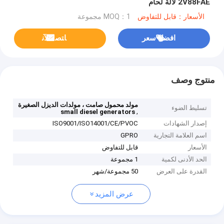
2V88FAE لآلة لحام
الأسعار：قابل للتفاوض
MOQ：1 مجموعة
افضل سعر
ﺎﺘﺼﻟ ﺍﻶﻧ
منتوج وصف
مولد محمول صامت ، مولدات الديزل الصغيرة
تسليط الضوء
,
small diesel generators
إصدار الشهادات
ISO9001/ISO14001/CE/PVOC
اسم العلامة التجارية
GPRO
الأسعار
قابل للتفاوض
الحد الأدنى لكمية
1 مجموعة
القدرة على العرض
50 مجموعة/شهر
عرض المزيد