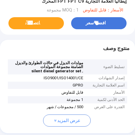
إيطاليا العلامة التجارية FPT FPT C9 المحرك
الأسعار：قابل للتفاوض
MOQ：1 مجموعة
افضل سعر
ﺎﺘﺼﻟ ﺍﻶﻧ
منتوج وصف
مولدات الديزل في حالات الطوارئ والديزل
تسليط الضوء
الصامتة مجموعة المولدات
,
silent diesel generator set
إصدار الشهادات
ISO9001/ISO14001/CE
اسم العلامة التجارية
GPRO
الأسعار
قابل للتفاوض
الحد الأدنى لكمية
1 مجموعة
القدرة على العرض
500 / مجموعات / شهر
عرض المزيد