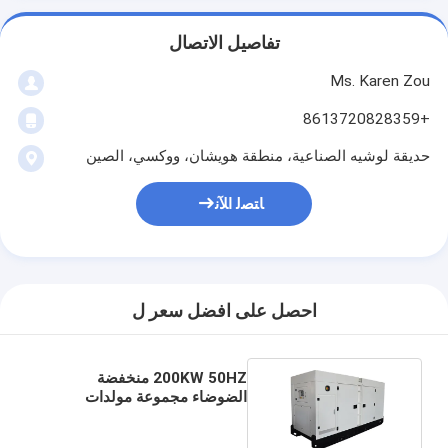
تفاصيل الاتصال
Ms. Karen Zou
+8613720828359
حديقة لوشيه الصناعية، منطقة هويشان، ووكسي، الصين
ﺎﺘﺼﻟ ﺍﻶﻧ
احصل على افضل سعر ل
200KW 50HZ منخفضة
الضوضاء مجموعة مولدات
الديزل مع إيطاليا العلامة التجارية
FPT FPT C9 المحرك