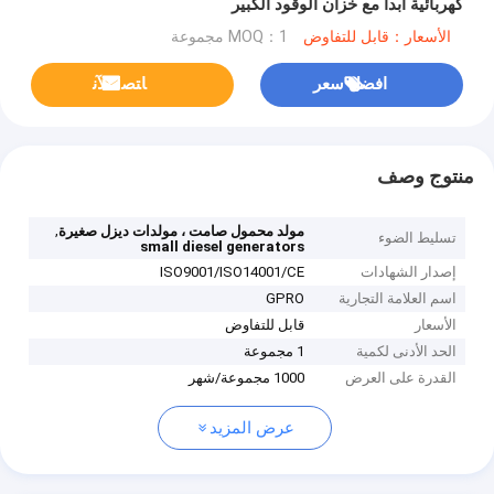
كهربائية ابدأ مع خزان الوقود الكبير
الأسعار：قابل للتفاوض
MOQ：1 مجموعة
افضل سعر
ﺎﺘﺼﻟ ﺍﻶﻧ
منتوج وصف
,
مولد محمول صامت ، مولدات ديزل صغيرة
تسليط الضوء
small diesel generators
إصدار الشهادات
ISO9001/ISO14001/CE
اسم العلامة التجارية
GPRO
الأسعار
قابل للتفاوض
الحد الأدنى لكمية
1 مجموعة
القدرة على العرض
1000 مجموعة/شهر
عرض المزيد