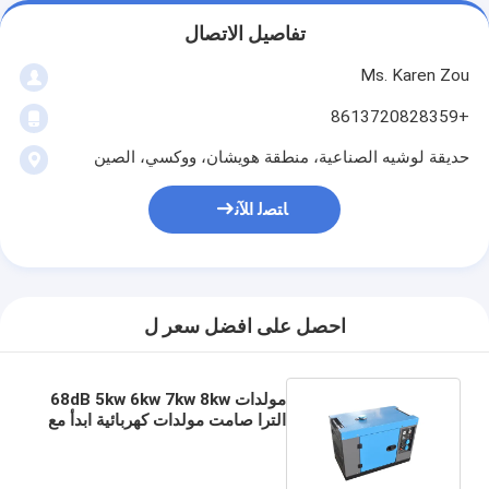
تفاصيل الاتصال
Ms. Karen Zou
+8613720828359
حديقة لوشيه الصناعية، منطقة هويشان، ووكسي، الصين
ﺎﺘﺼﻟ ﺍﻶﻧ
احصل على افضل سعر ل
مولدات 68dB 5kw 6kw 7kw 8kw
الترا صامت مولدات كهربائية ابدأ مع
خزان الوقود الكبير