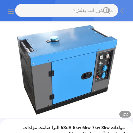
2
/
2
مولدات 68dB 5kw 6kw 7kw 8kw الترا صامت مولدات