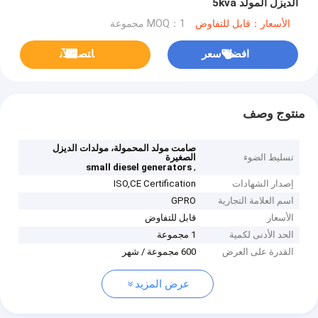
الديزل المولد 5kva
الأسعار：قابل للتفاوض
MOQ：1 مجموعة
افضل سعر
ﺎﺘﺼﻟ ﺍﻶﻧ
منتوج وصف
صامت مولد المحمولة، مولدات الديزل
تسليط الضوء
الصغيرة
,
small diesel generators
إصدار الشهادات
ISO,CE Certification
اسم العلامة التجارية
GPRO
الأسعار
قابل للتفاوض
الحد الأدنى لكمية
1 مجموعة
القدرة على العرض
600 مجموعة / شهر
عرض المزيد