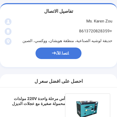
تفاصيل الاتصال
Ms. Karen Zou
+8613720828359
حديقة لوشيه الصناعية، منطقة هويشان، ووكسي، الصين
ﺎﺘﺼﻟ ﺍﻶﻧ
احصل على افضل سعر ل
أس مرحلة واحدة 220V مولدات
محمولة صغيرة مع عجلات الديزل
المولد 5kva