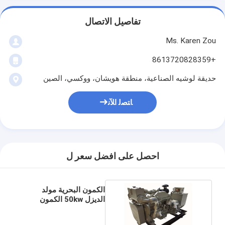
تفاصيل الاتصال
Ms. Karen Zou
+8613720828359
حديقة لوشيه الصناعية، منطقة هويشان، ووكسي، الصين
ﺎﺘﺼﻟ ﺍﻶﻧ
احصل على افضل سعر ل
الكمون البحرية مولد
الديزل 50kw الكمون
محرك البحرية ماراثون
المولد