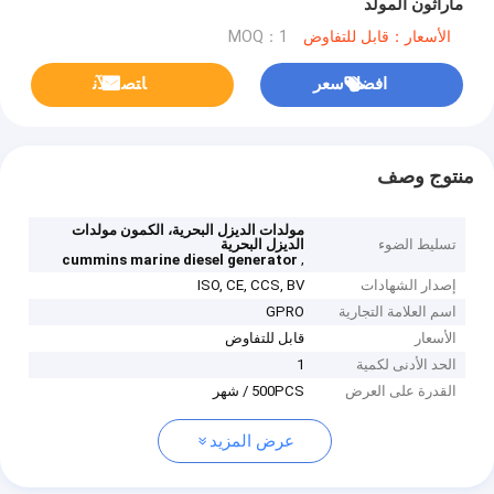
ماراثون المولد
الأسعار：قابل للتفاوض
MOQ：1
افضل سعر
ﺎﺘﺼﻟ ﺍﻶﻧ
منتوج وصف
مولدات الديزل البحرية، الكمون مولدات
تسليط الضوء
الديزل البحرية
,
cummins marine diesel generator
إصدار الشهادات
ISO, CE, CCS, BV
اسم العلامة التجارية
GPRO
الأسعار
قابل للتفاوض
الحد الأدنى لكمية
1
القدرة على العرض
500PCS / شهر
عرض المزيد